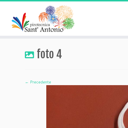
Passa
al
foto 4
contenuto
← Precedente