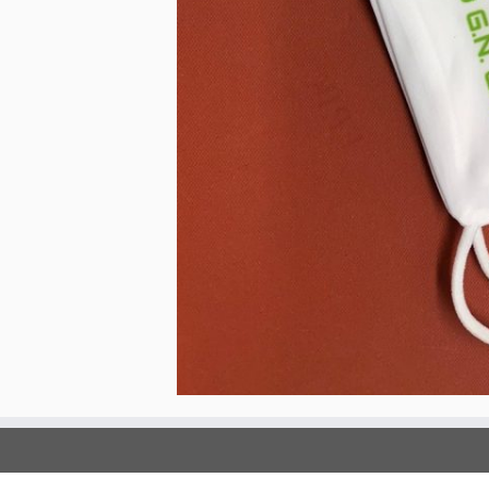
rolex
falsi