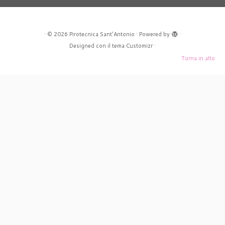
rolex
falsi
repliche
·
© 2026
Pirotecnica Sant'Antonio
·
Powered by
·
rolex
Designed con il
tema Customizr
·
rolex
Torna in alto
imitazioni